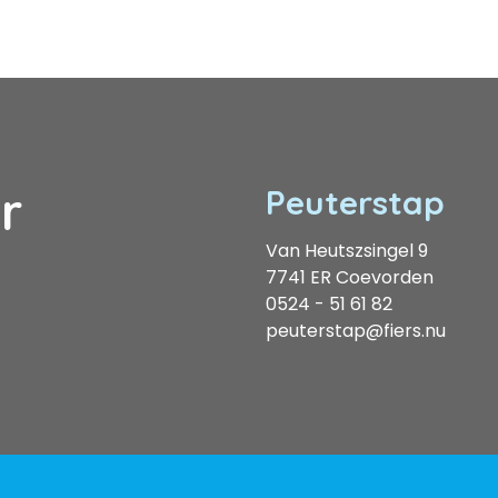
r
Peuterstap
Van Heutszsingel 9
7741 ER Coevorden
0524 - 51 61 82
peuterstap@fiers.nu