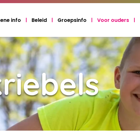
ene info
Beleid
Groepsinfo
Voor ouders
riebels
Laden...